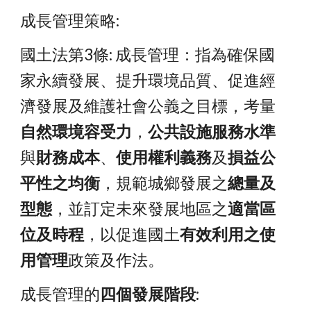
成長管理策略:
國土法第3條: 成長管理：指為確保國
家永續發展、提升環境品質、促進經
濟發展及維護社會公義之目標，考量
自然環境容受力
，
公共設施服務水準
與
財務成本
、
使用權利義務
及
損益公
平性之均衡
，規範城鄉發展之
總量及
型態
，並訂定未來發展地區之
適當區
位及時程
，以促進國土
有效利用之使
用管理
政策及作法。
成長管理的
四個發展階段: