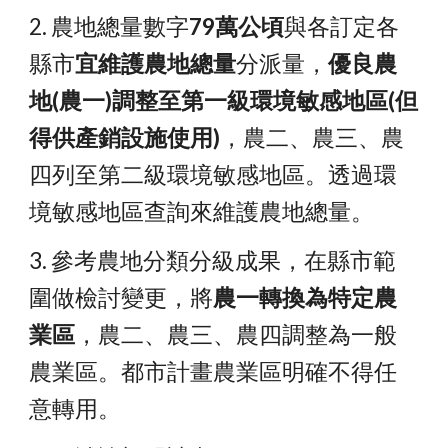
2. 農地總量數字
79萬公頃
與各訂定各
縣市
宜維護農地總量
分派量，
優良農
地(農一)調整至第一級環境敏感地區(但
得供產銷設施使用)
，農二、農三、農
四列至第二級環境敏感地區。透過環
境敏感地區查詢來維護農地總量。
3. 參考農地分類分級成果，在縣市範
圍做檢討變更，將
農一轉換為特定農
業區
，農二、農三、農四調整為一般
農業區。都市計畫農業區明確不得任
意轉用。