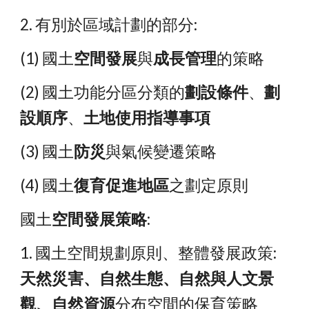
2. 有別於區域計劃的部分:
(1) 國土
空間發展
與
成長管理
的策略
(2) 國土功能分區分類的
劃設條件
、
劃
設順序
、
土地使用指導事項
(3) 國土
防災
與氣候變遷策略
(4) 國土
復育促進地區
之劃定原則
國土
空間發展策略
:
1. 國土空間規劃原則、整體發展政策:
天然災害、自然生態、自然與人文景
觀、自然資源
分布空間的保育策略