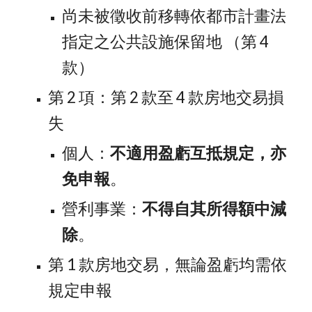
尚未被徵收前移轉依都市計畫法
指定之公共設施保留地 （第 4 
款）
第 2 項：第 2 款至 4 款房地交易損
失
個人：
不適用盈虧互抵規定，亦
免申報
。
營利事業：
不得自其所得額中減
除
。
第 1 款房地交易，無論盈虧均需依
規定申報