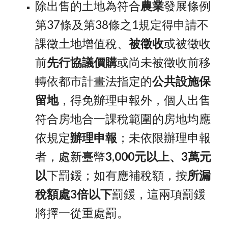
除出售的土地為符合
農業
發展條例
第37條及第38條之1規定得申請不
課徵土地增值稅、
被徵收
或被徵收
前
先行協議價購
或尚未被徵收前移
轉依都市計畫法指定的
公共設施保
留地
，得免辦理申報外，個人出售
符合房地合一課稅範圍的房地均應
依規定
辦理申報
；未依限辦理申報
者，處新臺幣
3,000元以上、3萬元
以
下罰鍰；如有應補稅額，按
所漏
稅額處3倍以下
罰鍰，這兩項罰鍰
將擇一從重處罰。