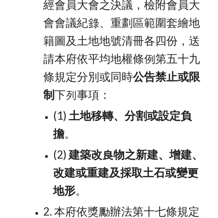
經會員大會之決議，檢附會員大
會會議紀錄、重劃區範圍套繪地
籍圖及土地地號清冊各四份，送
請本府依平均地權條例第五十九
條規定分別或同時
公告禁止或限
制
下列事項：
(1) 
土地移轉、分割或設定負
擔
。
(2) 
建築改良物之新建、增建、
改建或重建及採取土石或變更
地形
。
2. 本府依獎勵辦法第十七條規定