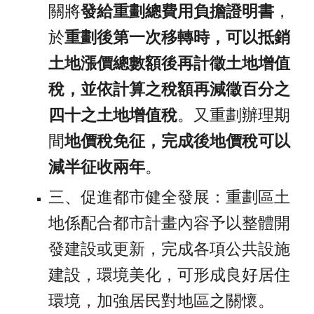
關將
發給重劃總費用負擔證明書
，
於
重劃後第一次移轉時，可以抵銷
土地漲價總數額後再計徵土地增值
稅，並依計算之稅額再減徵百分之
四十之土地增值稅
。又重劃辦理期
間
地價稅免征，完成後地價稅可以
減半征收兩年
。 
三、促進都市健全發展：重劃區土
地係配合都市計畫內容予以整體開
發建設或更新，完成各項公共設施
建設，環境美化，可形成良好居住
環境，加強居民對地區之關懷。