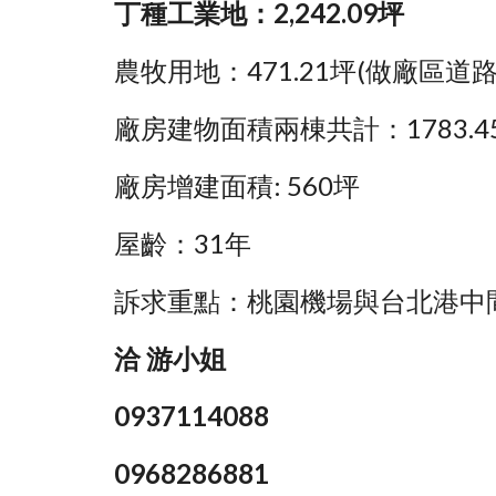
丁種工業地：2,242.09坪
農牧用地：471.21坪(做廠區道
廠房建物面積兩棟共計：1783.4
廠房增建面積: 560坪
屋齡：31年
訴求重點：桃園機場與台北港中
洽 游小姐 
0937114088 
0968286881