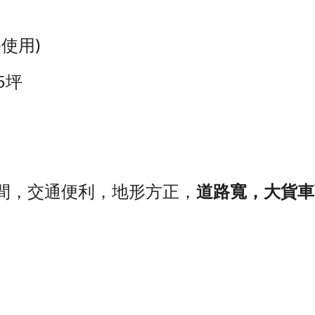
路使用)
5坪
間，交通便利，地形方正，
道路寬，大貨車