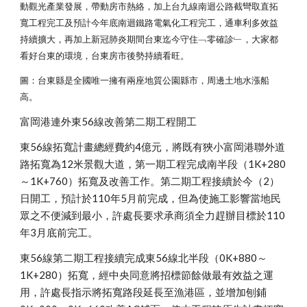
動觀光產業發展，帶動房市熱絡，加上台九線南迴公路截彎取直拓
寬工程完工及預計今年底南迴鐵路電氣化工程完工，通車利多效益
持續擴大，再加上新冠肺炎期間台東迄今守住﹁零確診﹂，大家都
看好台東的環境，台東房市後勢持續看旺。
圖：台東縣是全國唯一擁有兩座地質公園縣市，周邊土地水漲船
高。
富岡港連外東56線改善第二期工程開工
東56線拓寬計畫總經費約4億元，將既有狹小富岡港聯外道
路拓寬為12米景觀大道，第一期工程完成南半段（1K+280
～1K+760）拓寬及改善工作。第二期工程接續於今（2）
日開工，預計於110年5月前完成，但為使施工影響當地民
眾之不便減到最小，許處長要求承商須全力趕辦目標於110
年3月底前完工。
東56線第二期工程接續完成東56線北半段（0K+880～
1K+280）拓寬，經中央同意將招標節餘做最有效益之運
用，許處長指示將拓寬路段延長至漁港區，並增加刨鋪