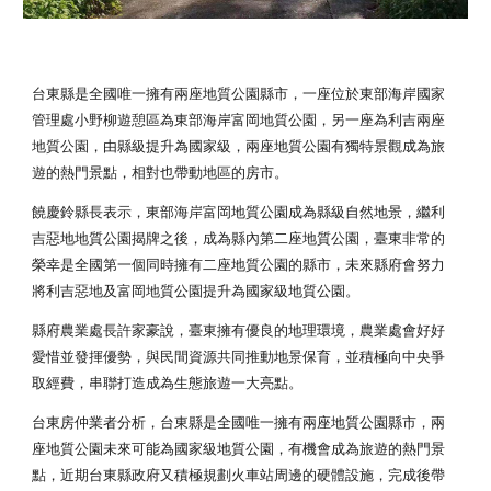
台東縣是全國唯一擁有兩座地質公園縣市，一座位於東部海岸國家
管理處小野柳遊憩區為東部海岸富岡地質公園，另一座為利吉兩座
地質公園，由縣級提升為國家級，兩座地質公園有獨特景觀成為旅
遊的熱門景點，相對也帶動地區的房市。   
饒慶鈴縣長表示，東部海岸富岡地質公園成為縣級自然地景，繼利
吉惡地地質公園揭牌之後，成為縣內第二座地質公園，臺東非常的
榮幸是全國第一個同時擁有二座地質公園的縣市，未來縣府會努力
將利吉惡地及富岡地質公園提升為國家級地質公園。   
縣府農業處長許家豪說，臺東擁有優良的地理環境，農業處會好好
愛惜並發揮優勢，與民間資源共同推動地景保育，並積極向中央爭
取經費，串聯打造成為生態旅遊一大亮點。
台東房仲業者分析，台東縣是全國唯一擁有兩座地質公園縣市，兩
座地質公園未來可能為國家級地質公園，有機會成為旅遊的熱門景
點，近期台東縣政府又積極規劃火車站周邊的硬體設施，完成後帶