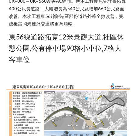
0K+000～0K+660改善AC鋪面。使本工程較原先計畫拓寬
400公尺長道路，大幅增長為540公尺及增加660公尺路面
改善。本次工程東56線除港區部份道路外將全數改善，完
成後富岡港連外交通將更為順暢。
東56線道路拓寬12米景觀大道,社區休
憩公園,公有停車場90格小車位,7格大
客車位