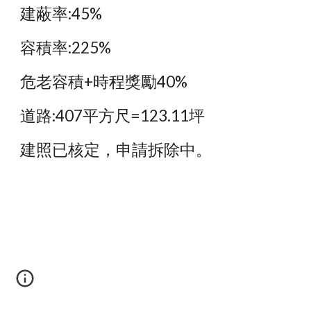
建蔽率:45%
容積率:225%
危老容積+時程獎勵40%
道路:407平方尺=123.11坪
建照已核定，申請拆除中。