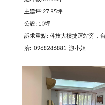
主建坪:2
7.85
坪
公設
: 10坪
訴求重點:
 科技大樓捷運站旁
，
洽:  0968286881  游小姐