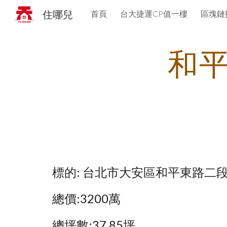
住哪兒
首頁
台大捷運CP值一樓
區塊鏈
Sk
和
標的: 台北市大安區
和平東
路
二
總價:3
2
00萬
總坪數:
37.85
坪