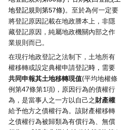
。至於為何一定要
地
登記規則第57條
)
將登記原因記載在地政謄本上，非隱
藏登記原因，純屬地政機關內部之作
業規則而已。
在現行地政登記之法制下，土地所有
權移轉或設定典權申請登記
需要
時，
共同申報其土地移轉現值
(平均地權條
例第47條第1項)，原因行為的債權行
為，是當事人之一方以自己之
財產權
給予他方之債權行為。該財產權移轉
之債權行為被歸類為有償行為、無償