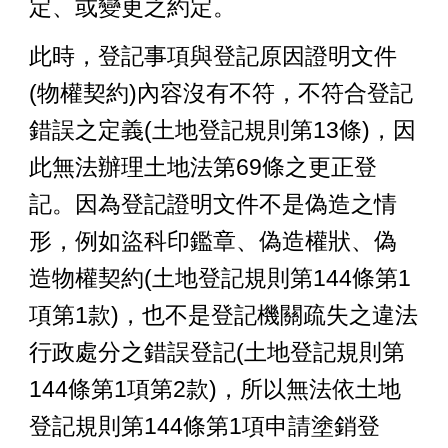
定、或變更之約定。
此時，登記事項與登記原因證明文件
(物權契約)內容沒有不符，不符合登記
錯誤之定義(土地登記規則第13條)，因
此無法辦理土地法第69條之更正登
記。
因為
登記證明文件不是偽造之情
形，例如盜科印鑑章、偽造權狀、偽
造物權契約(土地登記規則第144條第1
項第1款)，也不是登記機關疏失之違法
行政處分之錯誤登記
(土地登記規則第
144條第1項第
2
款)
，所以無法依
土地
登記規則第144條第1項
申請塗銷登