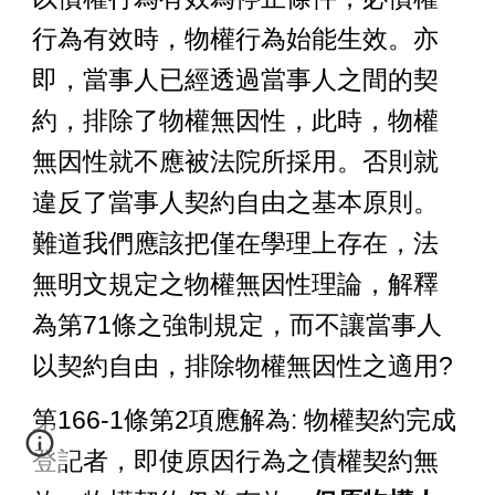
行為有效時，物權行為始能生效。亦
即，當事人已經透過當事人之間的契
約，排除了物權無因性，此時，物權
無因性就不應被法院所採用。否則就
違反了當事人契約自由之基本原則。
難道我們應該把僅在學理上存在，法
無明文規定之物權無因性理論，解釋
為第71條之強制規定，而不讓當事人
以契約自由，排除物權無因性之適用?
第166-1條第2項應解為: 物權契約完成
登記者，即使原因行為之債權契約無