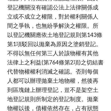
登記機關沒有確認公法上法律關係成
立或不成立之權限，對於權利關係人
間之爭執，也無紛爭解決之權限。所
以登記機關應依土地登記規則第143條
第1項駁回以拋棄為原因之塗銷登記。
不得以無任何第三人於該物權有其他
法律上之利益(第764條第2項)之切結書
代替
物權權利消滅之確認。否則
每個
人都可以辦理拋棄土地物權，然後再
到區塊鏈上辦理登記，豈不是架空土
地登記規則所制定的登記制度。拋棄
物權以後，債權依然存在，占有狀態