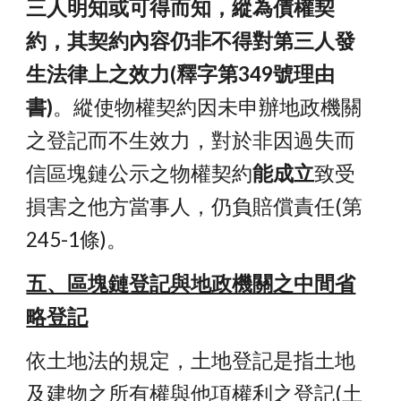
三人明知或可得而知，縱為債權契
約，其契約內容仍非不得對第三人發
生法律上之效力(釋字第349號理由
書)
。縱使物權契約因未申辦地政機關
之登記而不生效力，對於非因過失而
信區塊鏈公示之物權契約
能成立
致受
損害之他方當事人，仍負賠償責任(第
245-1條)。
五、區塊鏈登記與地政機關之中間省
略登記
依土地法的規定，土地登記是指土地
及建物之所有權與他項權利之登記(土