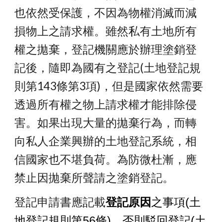
也依然受保護，不因為物權消滅而減
損物上之請求權。雖然私有土地所有
權之拋棄，登記機關應於辦理塗銷登
記後，隨即為國有之登記(
土地登記規
則第143條第3項
)，但是國家依然需要
透過所有權之物上請求權才能排除侵
害。如果出現大量的拋棄行為，而轉
向私人企業興辦的土地登記系統，相
信國家也不堪負荷。為防微杜漸，應
禁止因拋棄所聲請之塗銷登記。
登記申請書應記載
登記原因
之事項
(土
地登記規則第56條)
，否則駁回登記(土