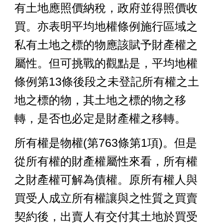
有土地應照價納稅，政府並得照價收
買。亦表明平均地權條例施行區域之
私有土地之標的物應該賦予財產權之
屬性。但可挑戰的觀點是，平均地權
條例第13條後段之未登記所有權之土
地之標的物，其
土地之標的物之
移
轉，是否也必定是財產權之移轉。
所有權是物權(第763條第1項)。但是
從所有權的財產權屬性來看，所有權
之財產權可解為債權。原所有權人與
買受人成立所有權讓與之
性質
之買賣
契約後，出賣人有交付其土地於買受