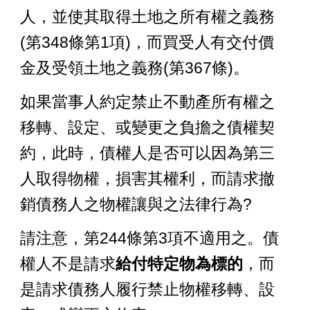
人，並使其取得土地之所有權之義務
(第348條第1項)，而買受人有交付價
金及受領土地之義務
(第3
67
條)
。
如果
當事人約定
禁止不動產所有權之
移轉、設定、或變更之負擔之債權契
約，此時，債權人是否可以因為第三
人取得物權，損害其權利，而請求撤
銷債務人之物權讓與之法律行為?
請注意，第244條第3項不適用之。債
權人不是請求
給付特定物為標的
，而
是請求債務人履行禁止物權移轉、設