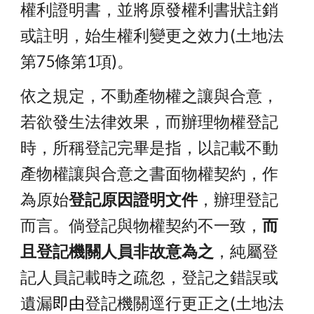
權利證明書，並將原發權利書狀註銷
或註明，始生權利變更之效力(土地法
第75條第1項)。
依之規定，不動產物權之讓與合意，
若欲發生法律效果，而辦理物權登記
時，所稱登記完畢是指，以記載不動
產物權讓與合意之書面物權契約，作
為原始
登記原因證明文件
，辦理登記
而言。倘登記與物權契約不一致，
而
且登記機關人員非故意為之
，純屬登
記人員記載時之疏忽，登記之錯誤或
遺漏
登記機關逕行更正之(
土地法
即由