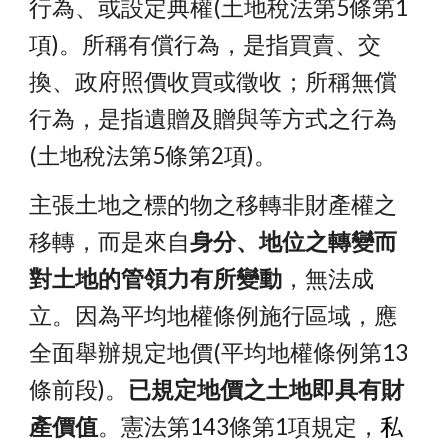
行為、或設定典權(土地稅法第5條第1
項)。所稱有償行為，是指買賣、交
換、政府照價收買或徵收；所稱無償
行為，是指遺贈及贈與等方式之行為
(土地稅法第5條第2項)。
主張土地之標的物之移轉非財產權之
移轉，而是來自
身分、地位之轉變而
對土地的管領力有所變動
，無法成
立。因為平均地權條例施行區域，應
全面舉辦規定地價(
平均地權條例第13
條前段
)。
已規定地價之土地即具有財
產價值
。憲法第143條第1項規定，
私