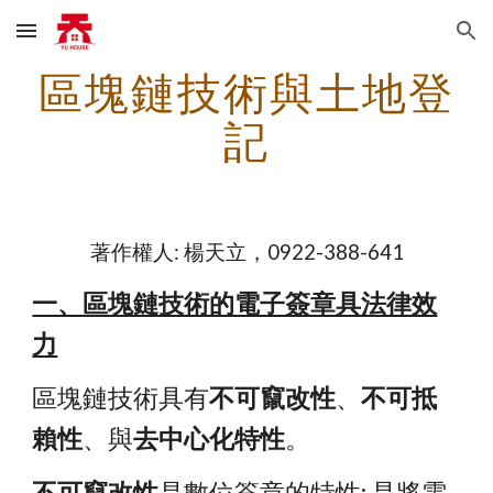
Skip to main content
Skip to navigation
區塊鏈技術與土地登
記
著作權人: 楊天立，0922-388-641
一、區塊鏈技術的電子簽章具法律效
力
區塊鏈技術具有
不可竄改性
、
不可抵
賴性
、與
去中心化特性
。
不可
竄改性
是數位簽章的特性: 是將電