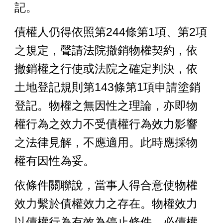
記。
債權人仍得依照第244條第1項、第2項
之規定，聲請法院撤銷物權契約，依
撤銷權之行使或法院之確定判決，
依
土地登記規則第14
3
條
第
1項
申請塗銷
登記。物權之無因性之理論，亦即物
權行為之效力不受債權行為效力影響
之法律見解，不應適用。此時應採
物
權
有因性為妥。
依條件關聯說，當事人得合意使物權
效力繫於債權效力之存在。物權效力
以債權行為有效為停止條件，必債權