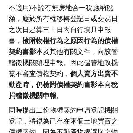
不適用)
不論有無房地合一稅應納稅
額，應於所有權
移轉登記日或交易日
之次日
起算三十日內自行填具申報
書，
檢附
物權行為之原因行為的
債權
契約書影本
及其他有關文件，向該管
稽徵機關辦理申報。因此儘管地政機
關不審查債權契約，
個人賣方出賣不
動產時，仍檢附債權契約書影本向稅
捐稽徵機關申報
。
同時提出二份物權契約申請登記機關
登記，將視為已存在兩個土地買賣之
債權契約。因為不動
產物權讓與之物