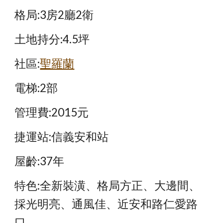
格局:3房2廳2衛
土地持分:4.5坪
社區:
聖羅蘭
電梯:2部
管理費:2015元
捷運站:信義安和站
屋齡:37年
特色:全新裝潢、格局方正、大邊間、
採光明亮、通風佳、近安和路仁愛路
口