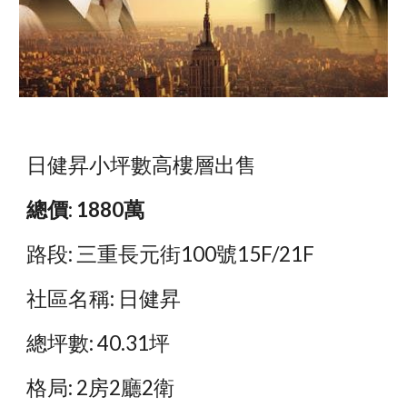
日健昇小坪數高樓層出售
總價: 1880萬
路段: 三重長元街100號15F/21F
社區名稱: 日健昇
總坪數: 40.31坪
格局: 2房2廳2衛