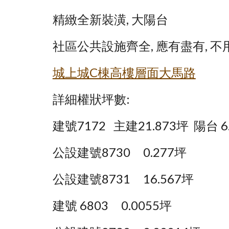
精緻全新裝潢, 大陽台
社區公共設施齊全, 應有盡有, 
城上城C棟高樓層面大馬路
詳細權狀坪數:
建號7172   主建21.873坪  陽台 6
公設建號8730     0.277坪
公設建號8731     16.567坪
建號 6803     0.0055坪