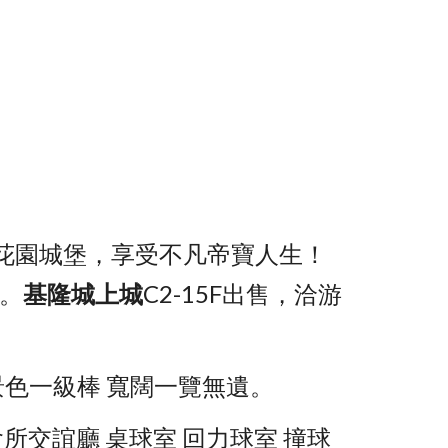
花園城堡，享受不凡帝寶人生！ 
區。
基隆城上城
C2-15F出售，洽游
景色一級棒 寬闊一覽無遺。
會所交誼廳 桌球室 回力球室 撞球