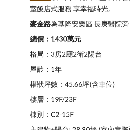
室飯店式服務 享幸福時光。
麥金路
為基隆安樂區 長庚醫院
總價：1430萬元
格局：3房2廳2衛2陽台
屋齡：1年
權狀坪數：45.66坪(含車位)
樓層：19F/23F
棟別：C2-15F
主建物+陽台: 28.80坪 (室內實際