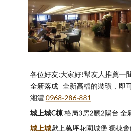
各位好友:大家好!幫友人推薦一
全新落成   全新高檔的裝璜，即
湘濃
0968-286-881
城上城C棟
 格局3房2廳2陽台
城上城
獻上萬坪花園城堡 獨棟會館