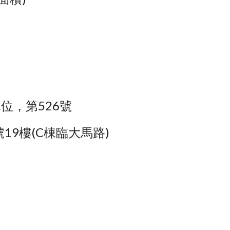
車位，第526號
19樓(C棟臨大馬路)