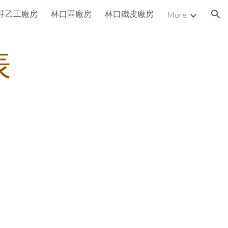
莊乙工廠房
林口區廠房
林口鐵皮廠房
More
ion
表