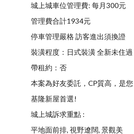
城上城車位管理費: 每月300元
管理費合計1934元
停車管理嚴格 訪客進出須換證
裝潢程度：日式裝潢 全新未住過
帶租約：否
本案為好友委託，CP質高，是您
基隆新屋首選!
城上城訴求重點 :   
平地面前排, 視野遼闊, 景觀美