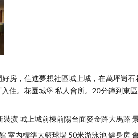
間好房，住進夢想社區城上城，在萬坪崗石
可入住。花園城堡 私人會所。20分鐘到東
 全新裝潢 城上城前棟前陽台面麥金路大馬路 
 室內標準大籃球場 50米游泳池 健身房 