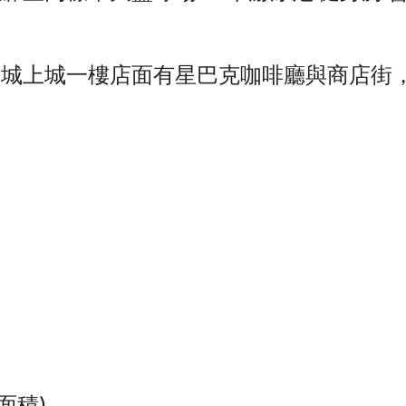
旁 城上城一樓店面有星巴克咖啡廳與商店街
面積)